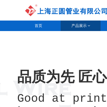
首页
产品展示
品质为先 匠
Good at prin