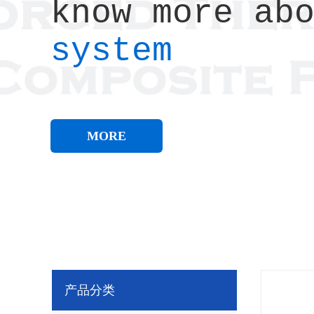
know more ab
system
MORE
产品分类