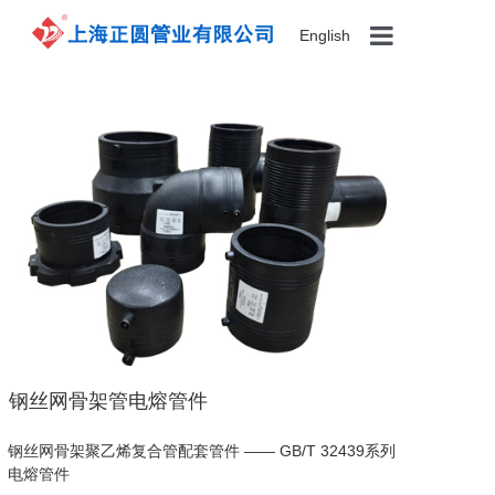
English
首页
产品展示
关于我们
案例展示
新闻资讯
钢丝网骨架管电熔管件
联系我们
钢丝网骨架
聚乙烯复合管
配套管件 —— GB/T 32439系列
电熔管件