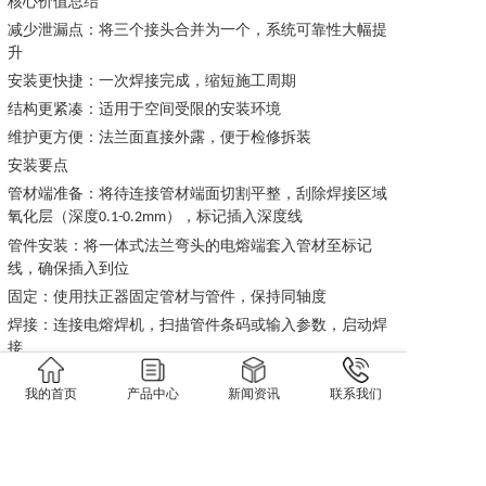
核心价值总结
减少泄漏点：将三个接头合并为一个，系统可靠性大幅提
升
安装更快捷：一次焊接完成，缩短施工周期
结构更紧凑：适用于空间受限的安装环境
维护更方便：法兰面直接外露，便于检修拆装
安装要点
管材端准备：将待连接管材端面切割平整，刮除焊接区域
氧化层（深度
），标记插入深度线
0.1-0.2mm
管件安装：将一体式法兰弯头的电熔端套入管材至标记
线，确保插入到位
固定：使用扶正器固定管材与管件，保持同轴度
焊接：连接电熔焊机，扫描管件条码或输入参数，启动焊
接
冷却：焊接完成后自然冷却至常温（严禁移动或强制冷
我的首页
产品中心
新闻资讯
联系我们
却）
法兰连接：与设备或阀门法兰对位，放置密封垫片，按对
角顺序分次均匀紧固螺栓
配套服务