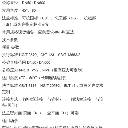
公称直径：
DN50 - DN600
常用角度：
°、
°
45
90
法兰标准：可按国标（
）、化工部（
）、机械部
GB
HG
（
）或客户指定标准定制
JB
常用规格现货储备，应急需求
小时直达
48
技术参数
项目
参数
执行标准
、
、
HG/T 3690
CJ/T 123
GB/T 13663.3
公称直径范围
DN50 - DN600
公称压力
（更高压力可定制）
PN1.0 - PN2.5 MPa
适用温度
℃
℃（长期连续运行）
0
~ 60
法兰标准
、
、
，或按客户要求
GB/T 9119
HG/T 20592
JB/T 81
定制
连接方式
一端电熔连接（与管材），一端法兰连接（与设
备
阀门）
/
法兰密封面
突面（
）、全平面（
）可选
RF
FF
适用场景