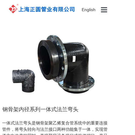
English
首页
产品展示
关于我们
案例展示
新闻资讯
钢骨架内径系列一体式法兰弯头
联系我们
一体式法兰弯头是
钢骨架
聚乙烯复合管
系统中的重要连接
管件，将弯头转向与法兰接口两种功能集于一体，实现管