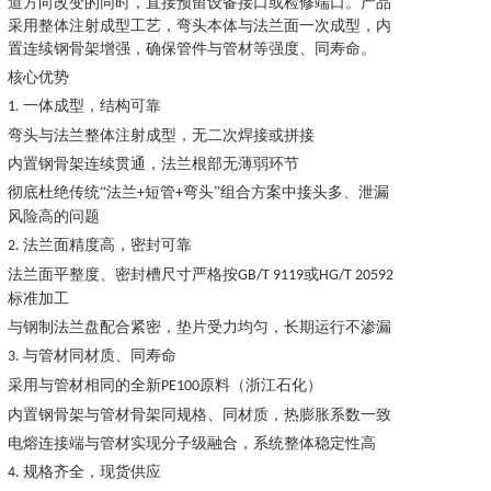
道方向改变的同时，直接预留设备接口或检修端口。产品
采用整体注射成型工艺，弯头本体与法兰面一次成型，内
置连续钢骨架增强，确保管件与管材等强度、同寿命。
核心优势
一体成型，结构可靠
1.
弯头与法兰整体注射成型，无二次焊接或拼接
内置钢骨架连续贯通，法兰根部无薄弱环节
彻底杜绝传统
“法兰
短管
弯头”组合方案中接头多、泄漏
+
+
风险高的问题
法兰面精度高，密封可靠
2.
法兰面平整度、密封槽尺寸严格按
或
GB/T 9119
HG/T 20592
标准加工
与钢制法兰盘配合紧密，垫片受力均匀，长期运行不渗漏
与管材同材质、同寿命
3.
采用与管材相同的全新
原料（浙江石化）
PE100
内置钢骨架与管材骨架同规格、同材质，热膨胀系数一致
电熔连接端与管材实现分子级融合，系统整体稳定性高
规格齐全，现货供应
4.