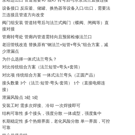
泵站进出口
管道需要
°或
°转弯后与水泵法兰直接连接
90
45
设备接口
反应釜、储罐、换热器等设备入口
出口，需要法
/
兰连接且管道方向改变
阀门组安装
管道转弯后与法兰式阀门（蝶阀、闸阀等）直
接对接
管廊转弯处
管廊内管道需转向且预留检修法兰口
老旧管线改造
替换原有
“钢法兰
短管
弯头”组合方案，减
+
+
少泄漏点
为什么选择一体式法兰弯头？
对比传统组合方案（法兰短管
弯头
套筒）
+
+
对比项
传统组合方案
一体式法兰弯头（正圆产品）
接头数量
个（法兰
短管
弯头
套筒）
个（直接电熔连
3
-
-
-
1
接）
泄漏风险点
处
处
3
1
安装工时
需多次焊接、冷却
一次焊接即可
结构可靠性
多个接头，强度分散
一体成型，强度集中
长期稳定性
多个热熔界面，老化风险分散
单一界面，可控
可靠