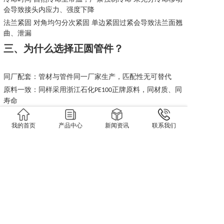
会导致接头内应力、强度下降
法兰紧固
对角均匀分次紧固
单边紧固过紧会导致法兰面翘
曲、泄漏
三、为什么选择正圆管件？
同厂配套：管材与管件同一厂家生产，匹配性无可替代
原料一致：同样采用浙江石化
正牌原料，同材质、同
PE100
寿命
工艺一致：同样采用钢骨架增强结构，热膨胀系数一致，
系统稳定性高
我的首页
产品中心
新闻资讯
联系我们
全程服务：提供从选型、安装指导到售后支持的全流程服
务
让每一根管材，都有与之匹配的管件；让每一个连接点，
都与管材同寿命。
如您有特殊管件需求，欢迎咨询定制服务。