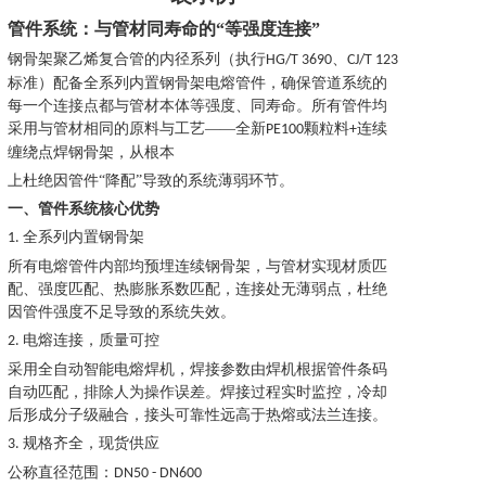
管件系统：与管材同寿命的“等强度连接”
钢骨架聚乙烯复合管的内径系列（执行
、
HG/T 3690
CJ/T 123
标准）配备全系列内置钢骨架电熔管件，确保管道系统的
每一个连接点都与管材本体等强度、同寿命。所有管件均
采用与管材相同的原料与工艺——全新
颗粒料
连续
PE100
+
缠绕点焊钢骨架，从根本
上杜绝因管件“降配”导致的系统薄弱环节。
一、管件系统核心优势
全系列内置钢骨架
1.
所有电熔管件内部均预埋连续钢骨架，与管材实现材质匹
配、强度匹配、热膨胀系数匹配，连接处无薄弱点，杜绝
因管件强度不足导致的系统失效。
电熔连接，质量可控
2.
采用全自动智能电熔焊机，焊接参数由焊机根据管件条码
自动匹配，排除人为操作误差。焊接过程实时监控，冷却
后形成分子级融合，接头可靠性远高于热熔或法兰连接。
规格齐全，现货供应
3.
公称直径范围：
DN50 - DN600