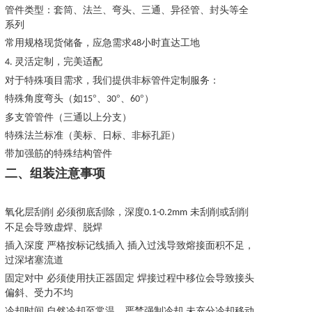
管件类型：套筒、法兰、弯头、三通、异径管、封头等全
系列
常用规格现货储备，应急需求
小时直达工地
48
灵活定制，完美适配
4.
对于特殊项目需求，我们提供非标管件定制服务：
特殊角度弯头（如
°、
°、
°）
15
30
60
多支管管件（三通以上分支）
特殊法兰标准（美标、日标、非标孔距）
带加强筋的特殊结构管件
二、组装注意事项
氧化层刮削
必须彻底刮除，深度
未刮削或刮削
0.1-0.2mm
不足会导致虚焊、脱焊
插入深度
严格按标记线插入
插入过浅导致熔接面积不足，
过深堵塞流道
固定对中
必须使用扶正器固定
焊接过程中移位会导致接头
偏斜、受力不均
冷却时间
自然冷却至常温，严禁强制冷却
未充分冷却移动